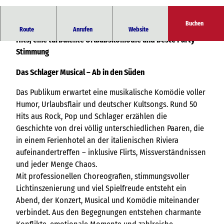
© Wacky-Productions |
CC-BY-SA
Buchen
DAS SCHLAGER MUSICAL – AB IN DEN SÜDEN 50 deutsche
Route
Anrufen
Website
Hits, eine turbulente Urlaubskomödie und beste Party-
Stimmung
Das Schlager Musical – Ab in den Süden
Das Publikum erwartet eine musikalische Komödie voller
Humor, Urlaubsflair und deutscher Kultsongs. Rund 50
Hits aus Rock, Pop und Schlager erzählen die
Geschichte von drei völlig unterschiedlichen Paaren, die
in einem Ferienhotel an der italienischen Riviera
aufeinandertreffen – inklusive Flirts, Missverständnissen
und jeder Menge Chaos.
Mit professionellen Choreografien, stimmungsvoller
Lichtinszenierung und viel Spielfreude entsteht ein
Abend, der Konzert, Musical und Komödie miteinander
verbindet. Aus den Begegnungen entstehen charmante