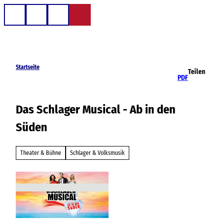
Z
u
Telefon
Suche
m
I
n
h
Startseite
Teilen
a
PDF
l
t
Das Schlager Musical - Ab in den
Süden
Theater & Bühne
Schlager & Volksmusik