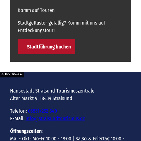
e
Komm auf Touren
l
t
Stadtgeflüster gefällig? Komm mit uns auf
e
Entdeckungstour!
r
b
Stadtführung buchen
e
© TMV / Gänsicke
Hansestadt Stralsund Tourismuszentrale
Alter Markt 9, 18439 Stralsund
Telefon:
03831/252-340
E-Mail:
info@stralsundtourismus.de
Öffnungszeiten
:
Mai - Okt.: Mo-Fr 10:00 - 18:00 | Sa,So & Feiertag 10:00 -