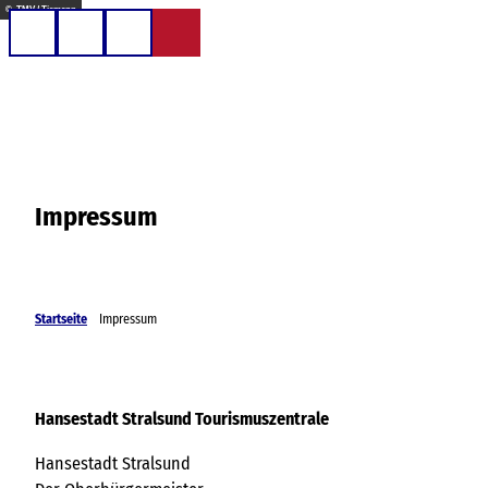
Z
© TMV / Tiemann
u
Telefon
Suche
m
I
n
h
a
l
Impressum
t
Startseite
Impressum
Hansestadt Stralsund Tourismuszentrale
Hansestadt Stralsund