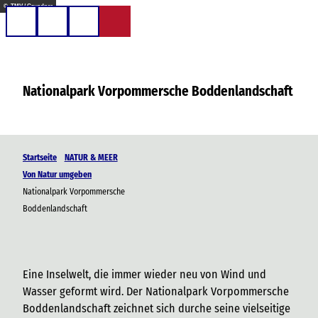
Z
© TMV / Grundner
u
Telefon
Suche
m
I
n
Nationalpark Vorpommersche Boddenlandschaft
h
a
l
t
Startseite
NATUR & MEER
Von Natur umgeben
Nationalpark Vorpommersche
Boddenlandschaft
Eine Inselwelt, die immer wieder neu von Wind und
Wasser geformt wird. Der Nationalpark Vorpommersche
Boddenlandschaft zeichnet sich durche seine vielseitige