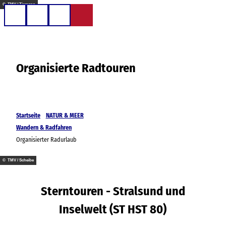
Z
© TMV / Tiemann
u
Telefon
Suche
m
I
n
Organisierte Radtouren
h
a
l
t
Startseite
NATUR & MEER
Wandern & Radfahren
Organisierter Radurlaub
© TMV / Scheibe
Sterntouren - Stralsund und
Inselwelt (ST HST 80)