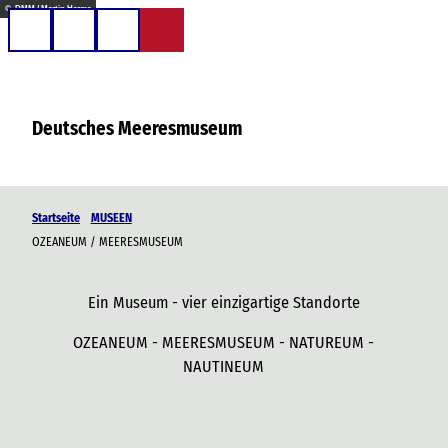
Z
© DMM / Martin Harms
u
Telefon
Suche
m
I
n
Deutsches Meeresmuseum
h
a
l
t
Startseite
MUSEEN
OZEANEUM / MEERESMUSEUM
Ein Museum - vier einzigartige Standorte
OZEANEUM - MEERESMUSEUM - NATUREUM -
NAUTINEUM