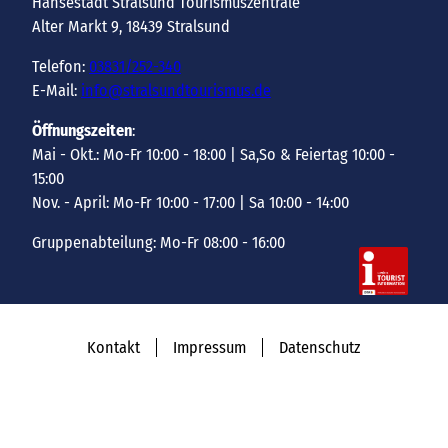
Hansestadt Stralsund Tourismuszentrale
r
T
Alter Markt 9, 18439 Stralsund
a
U
Telefon:
03831/252-340
l
R
E-Mail:
info@stralsundtourismus.de
s
E
u
U
Öffnungszeiten
:
n
M
Mai - Okt.: Mo-Fr 10:00 - 18:00 | Sa,So & Feiertag 10:00 -
d
u
15:00
'
n
Nov. - April: Mo-Fr 10:00 - 17:00 | Sa 10:00 - 14:00
ö
d
f
L
Gruppenabteilung: Mo-Fr 08:00 - 16:00
f
e
n
u
e
c
n
h
Kontakt
Impressum
Datenschutz
t
t
u
r