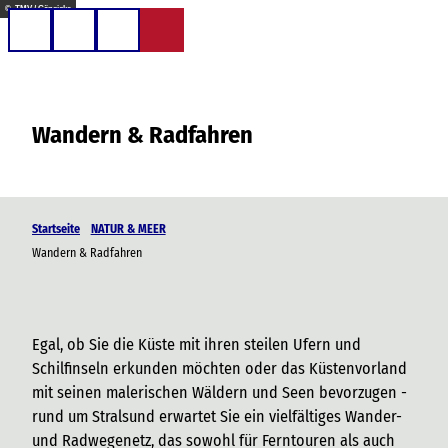
Z
© TMV / Gänsicke
u
Telefon
Suche
m
I
n
Wandern & Radfahren
h
a
l
t
Startseite
NATUR & MEER
Wandern & Radfahren
Egal, ob Sie die Küste mit ihren steilen Ufern und
Schilfinseln erkunden möchten oder das Küstenvorland
mit seinen malerischen Wäldern und Seen bevorzugen -
rund um Stralsund erwartet Sie ein vielfältiges Wander-
und Radwegenetz, das sowohl für Ferntouren als auch