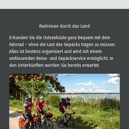
e
d
s
e
t
i
©
i
r
Übersicht
TMV /
Brutt
c
e
o
c
W
h
h
Radreisen durch das Land
a
t
n
d
Erkunden Sie die Ostseeküste ganz bequem mit dem
e
Fahrrad – ohne die Last des Gepäcks tragen zu müssen.
r
Alles ist bestens organisiert und wird mit einem
-
u
umfassenden Reise- und Gepäckservice ermöglicht. In
n
den Unterkünften werden Sie bereits erwartet.
d
R
a
d
t
o
u
r
e
n