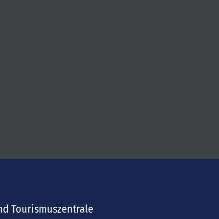
©
Spielk
artenf
abrik
nd Tourismuszentrale