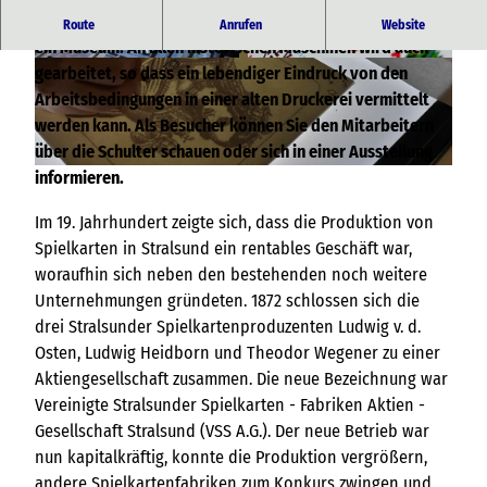
Die Spielkartenfabrik ist heute mehr eine Werkstatt als
Route
Anrufen
Website
ein Museum. An allen historischen Maschinen wird auch
© SKF |
CC-BY-NC-SA
© SKF |
CC-BY-NC-SA
gearbeitet, so dass ein lebendiger Eindruck von den
Arbeitsbedingungen in einer alten Druckerei vermittelt
werden kann. Als Besucher können Sie den Mitarbeitern
über die Schulter schauen oder sich in einer Ausstellung
informieren.
© SKF |
CC-BY-NC-SA
Im 19. Jahrhundert zeigte sich, dass die Produktion von
Spielkarten in Stralsund ein rentables Geschäft war,
woraufhin sich neben den bestehenden noch weitere
Unternehmungen gründeten. 1872 schlossen sich die
drei Stralsunder Spielkartenproduzenten Ludwig v. d.
Osten, Ludwig Heidborn und Theodor Wegener zu einer
Aktiengesellschaft zusammen. Die neue Bezeichnung war
Vereinigte Stralsunder Spielkarten - Fabriken Aktien -
Gesellschaft Stralsund (VSS A.G.). Der neue Betrieb war
nun kapitalkräftig, konnte die Produktion vergrößern,
andere Spielkartenfabriken zum Konkurs zwingen und