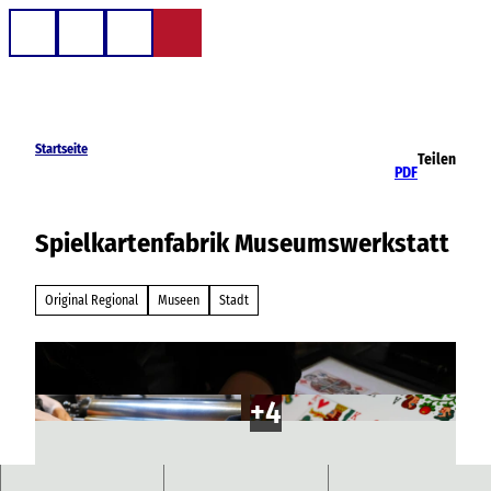
Z
u
Telefon
Suche
m
I
n
h
Startseite
Teilen
a
PDF
l
t
Spielkartenfabrik Museumswerkstatt
Original Regional
Museen
Stadt