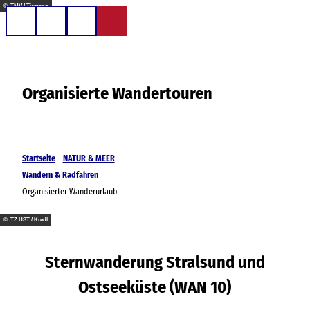
Z
© TMV / Tiemann
u
Telefon
Suche
m
I
n
Organisierte Wandertouren
h
a
l
t
Startseite
NATUR & MEER
Wandern & Radfahren
Organisierter Wanderurlaub
© TZ HST / Kredl
Sternwanderung Stralsund und
Ostseeküste (WAN 10)