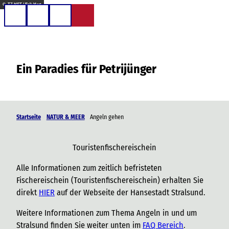
Z
© TZ HST / Erik Hart
u
Telefon
Suche
m
I
n
Ein Paradies für Petrijünger
h
a
l
t
Startseite
NATUR & MEER
Angeln gehen
Touristenfischereischein
Alle Informationen zum zeitlich befristeten
Fischereischein (Touristenfischereischein) erhalten Sie
direkt
HIER
auf der Webseite der Hansestadt Stralsund.
Weitere Informationen zum Thema Angeln in und um
Stralsund finden Sie weiter unten im
FAQ Bereich
.