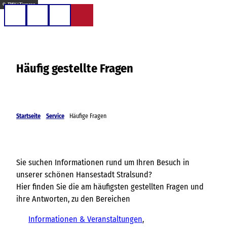
Z
© TMV / Tiemann
u
Telefon
Suche
m
I
n
Häufig gestellte Fragen
h
a
l
t
Startseite
Service
Häufige Fragen
Sie suchen Informationen rund um Ihren Besuch in
unserer schönen Hansestadt Stralsund?
Hier finden Sie die am häufigsten gestellten Fragen und
ihre Antworten, zu den Bereichen
Informationen & Veranstaltungen
,