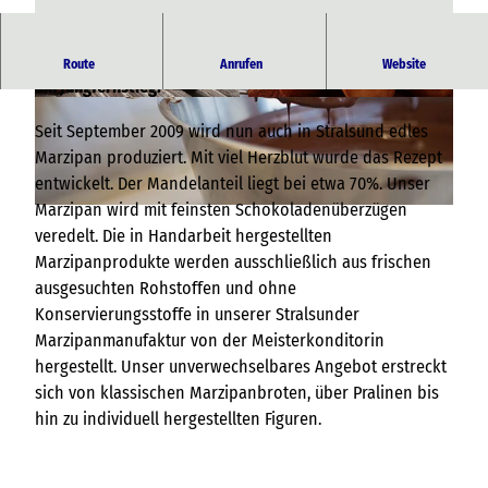
Die Stralsunder Marzipanmanufaktur finden Sie im Hotel
Route
Anrufen
Website
am Jungfernstieg.
© 2016 Stephan Müller Foto, Stefan Müller |
© Stralsunder Marzipanhaus |
CC-BY-NC-SA
CC-BY-NC-SA
Seit September 2009 wird nun auch in Stralsund edles
Marzipan produziert. Mit viel Herzblut wurde das Rezept
entwickelt. Der Mandelanteil liegt bei etwa 70%. Unser
Marzipan wird mit feinsten Schokoladenüberzügen
© Stefan Müller |
CC-BY-NC-SA
veredelt. Die in Handarbeit hergestellten
Marzipanprodukte werden ausschließlich aus frischen
ausgesuchten Rohstoffen und ohne
Konservierungsstoffe in unserer Stralsunder
Marzipanmanufaktur von der Meisterkonditorin
hergestellt. Unser unverwechselbares Angebot erstreckt
sich von klassischen Marzipanbroten, über Pralinen bis
hin zu individuell hergestellten Figuren.