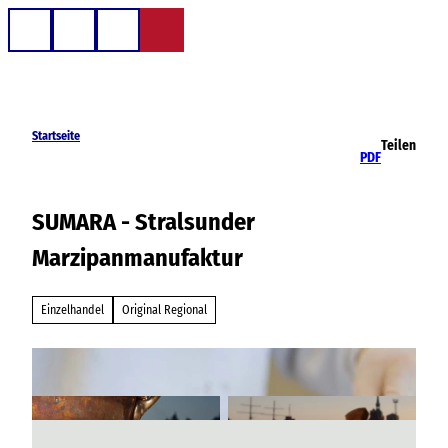
Z
u
Telefon
Suche
m
I
n
h
Startseite
Teilen
a
PDF
l
t
SUMARA - Stralsunder
Marzipanmanufaktur
Einzelhandel
Original Regional