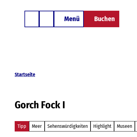
Z
Besondere Unterkünfte
u
Menü
Buchen
Telefon
Suche
m
I
n
h
a
l
Startseite
t
Gorch Fock I
Tipp
Meer
Sehenswürdigkeiten
Highlight
Museen