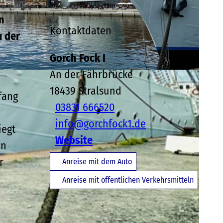
n
Kontaktdaten
u der
Gorch Fock I
An der Fährbrücke
A
18439
Stralsund
fang
03831 666520
info@gorchfock1.de
iegt
Website
in
r
Anreise mit dem Auto
Anreise mit öffentlichen Verkehrsmitteln