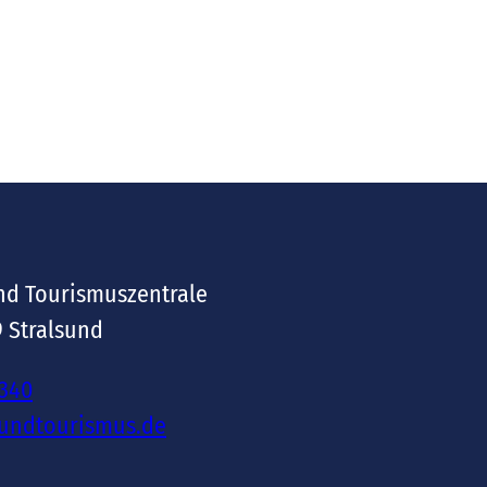
nd Tourismuszentrale
9 Stralsund
-340
sundtourismus.de