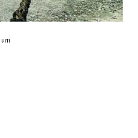
.
d um