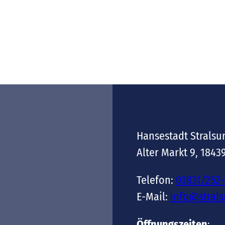
Hansestadt Stralsu
Alter Markt 9, 1843
Telefon:
03831/252
E-Mail:
info@stral
Öffnungszeiten
: