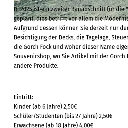
In 2025 ist ein zweiter Bauabschnitt für die
geplant, dies betrifft vor allem die Mode
© HANSESTADT Stralsund l Pressestelle |
CC-BY-NC-SA
Aufgrund dessen können Sie derzeit nur de
Besichtigung der Decks, die Tagelage, Steue
die Gorch Fock und woher dieser Name eigen
Souvenirshop, wo Sie Artikel mit der Gorch
andere Produkte.
Eintritt:
Kinder (ab 6 Jahre) 2,50€
Schüler/Studenten (bis 27 Jahre) 2,50€
Erwachsene (ab 18 Jahre) 4,00€