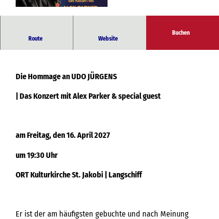
© Wolfgang Klauke - www.das-udo-juergens-
konzert.de
Buchen
Das Konzert mit Alex Parker & special guest
Route
Website
Die Hommage an UDO JÜRGENS
| Das Konzert mit Alex Parker & special guest
am Freitag, den 16. April 2027
um 19:30 Uhr
ORT Kulturkirche St. Jakobi | Langschiff
Er ist der am häufigsten gebuchte und nach Meinung