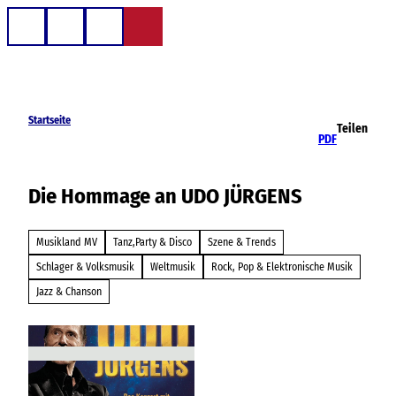
Z
u
Telefon
Suche
m
I
n
h
Startseite
Teilen
a
PDF
l
t
Die Hommage an UDO JÜRGENS
Musikland MV
Tanz,Party & Disco
Szene & Trends
Schlager & Volksmusik
Weltmusik
Rock, Pop & Elektronische Musik
Jazz & Chanson