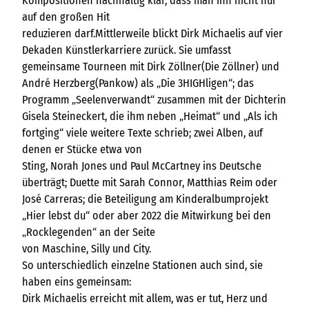
Kompositionen nachhaltig klar, dass man ihn nicht nur
auf den großen Hit
reduzieren darf.Mittlerweile blickt Dirk Michaelis auf vier
Dekaden Künstlerkarriere zurück. Sie umfasst
gemeinsame Tourneen mit Dirk Zöllner(Die Zöllner) und
André Herzberg(Pankow) als „Die 3HIGHligen“; das
Programm „Seelenverwandt“ zusammen mit der Dichterin
Gisela Steineckert, die ihm neben „Heimat“ und „Als ich
fortging“ viele weitere Texte schrieb; zwei Alben, auf
denen er Stücke etwa von
Sting, Norah Jones und Paul McCartney ins Deutsche
überträgt; Duette mit Sarah Connor, Matthias Reim oder
José Carreras; die Beteiligung am Kinderalbumprojekt
„Hier lebst du“ oder aber 2022 die Mitwirkung bei den
„Rocklegenden“ an der Seite
von Maschine, Silly und City.
So unterschiedlich einzelne Stationen auch sind, sie
haben eins gemeinsam:
Dirk Michaelis erreicht mit allem, was er tut, Herz und