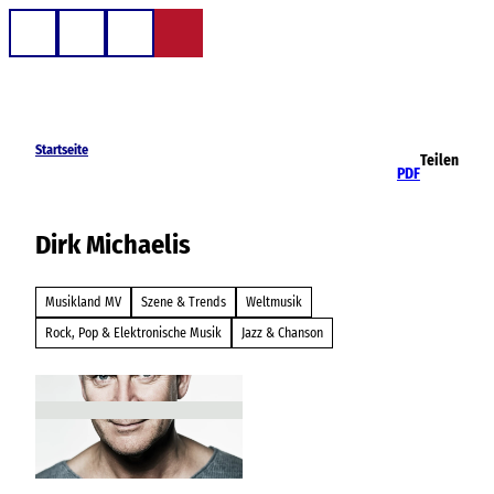
Z
u
Telefon
Suche
m
I
n
h
Startseite
Teilen
a
PDF
l
t
Dirk Michaelis
Musikland MV
Szene & Trends
Weltmusik
Rock, Pop & Elektronische Musik
Jazz & Chanson
© Thomas Nitz