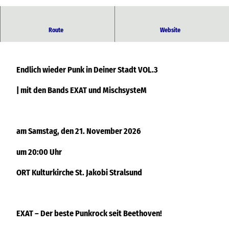
© EXAT
| mit den Bands EXAT und MischsysteM
Route
Website
Endlich wieder Punk in Deiner Stadt VOL.3
| mit den Bands EXAT und MischsysteM
am Samstag, den 21. November 2026
um 20:00 Uhr
ORT Kulturkirche St. Jakobi Stralsund
EXAT – Der beste Punkrock seit Beethoven!