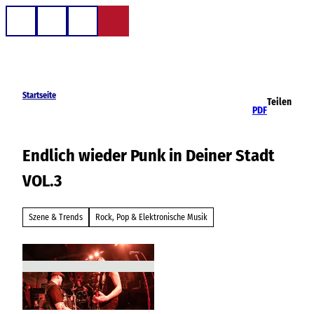
Z
u
Telefon
Suche
m
I
n
h
Startseite
Teilen
a
PDF
l
t
Endlich wieder Punk in Deiner Stadt
VOL.3
Szene & Trends
Rock, Pop & Elektronische Musik