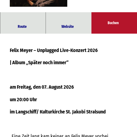
© Felix Meyer
Buchen
Album „Später noch immer“
Route
Website
Felix Meyer – Unplugged Live-Konzert 2026
|
Album „Später noch immer“
am Freitag, den 07. August 2026
um 20:00 Uhr
im Langschiff/ Kulturkirche St. Jakobi Stralsund
„Eine Zeit lang kam keiner an Felix Meyer vorbei.