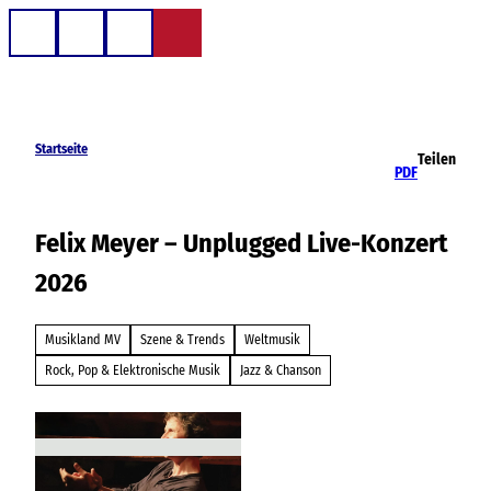
Z
u
Telefon
Suche
m
I
n
h
Startseite
Teilen
a
PDF
l
t
Felix Meyer – Unplugged Live-Konzert
2026
Musikland MV
Szene & Trends
Weltmusik
Rock, Pop & Elektronische Musik
Jazz & Chanson