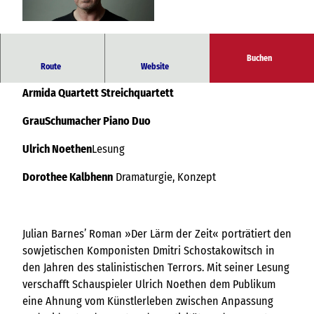
© © Pascal Bünning
Buchen
Ein literarisch-musikalisches Porträt
Route
Website
Armida Quartett Streichquartett
GrauSchumacher Piano Duo
Ulrich Noethen
Lesung
Dorothee Kalbhenn
Dramaturgie, Konzept
Julian Barnes’ Roman »Der Lärm der Zeit« porträtiert den
sowjetischen Komponisten Dmitri Schostakowitsch in
den Jahren des stalinistischen Terrors. Mit seiner Lesung
verschafft Schauspieler Ulrich Noethen dem Publikum
eine Ahnung vom Künstlerleben zwischen Anpassung