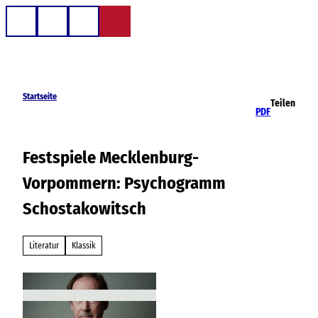
Z
u
Telefon
Suche
m
I
n
h
Startseite
Teilen
a
PDF
l
t
Festspiele Mecklenburg-
Vorpommern: Psychogramm
Schostakowitsch
Literatur
Klassik