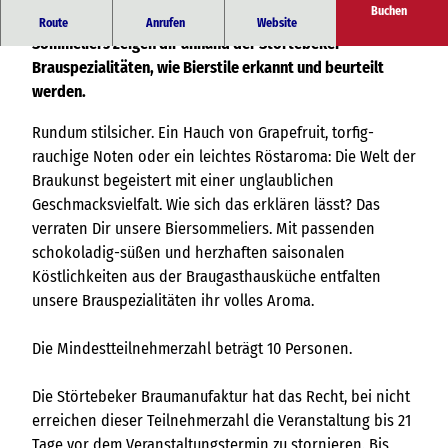
Buchen
Werde Kenner bei unseren Genussverkostungen. Unsere
Route
Anrufen
Website
Sommeliers zeigen dir anhand der Störtebeker
Brauspezialitäten, wie Bierstile erkannt und beurteilt
werden.
Rundum stilsicher. Ein Hauch von Grapefruit, torfig-
rauchige Noten oder ein leichtes Röstaroma: Die Welt der
Braukunst begeistert mit einer unglaublichen
Geschmacksvielfalt. Wie sich das erklären lässt? Das
verraten Dir unsere Biersommeliers. Mit passenden
schokoladig-süßen und herzhaften saisonalen
Köstlichkeiten aus der Braugasthausküche entfalten
unsere Brauspezialitäten ihr volles Aroma.
Die Mindestteilnehmerzahl beträgt 10 Personen.
Die Störtebeker Braumanufaktur hat das Recht, bei nicht
erreichen dieser Teilnehmerzahl die Veranstaltung bis 21
Tage vor dem Veranstaltungstermin zu stornieren. Bis