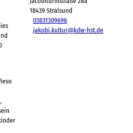
Jacobiturmstraße 28a
18439
Stralsund
03831309696
ies
jakobi.kultur@kdw-hst.de
und
0
Wieso
,
sein
kinder