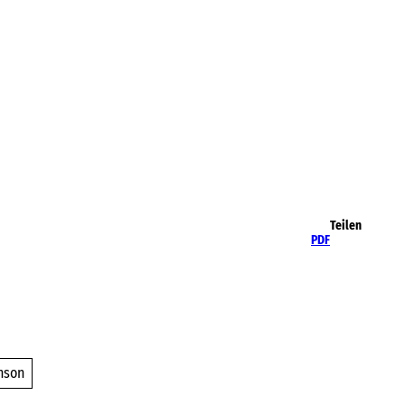
Teilen
PDF
nson