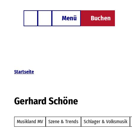
Z
Besondere Unterkünfte
u
Menü
Buchen
Telefon
Suche
m
I
n
h
a
l
Startseite
t
Gerhard Schöne
Musikland MV
Szene & Trends
Schlager & Volksmusik