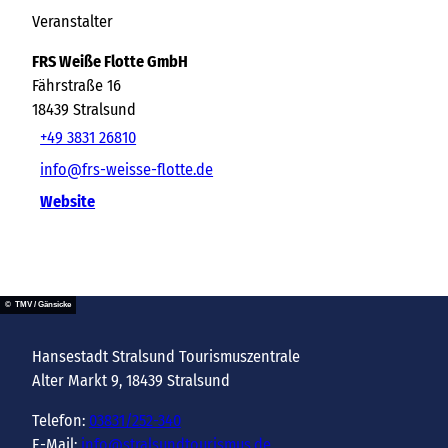
Veranstalter
FRS Weiße Flotte GmbH
Fährstraße 16
18439
Stralsund
+49 3831 26810
info@frs-weisse-flotte.de
Website
© TMV / Gänsicke
Hansestadt Stralsund Tourismuszentrale
Alter Markt 9, 18439 Stralsund
Telefon:
03831/252-340
E-Mail:
info@stralsundtourismus.de