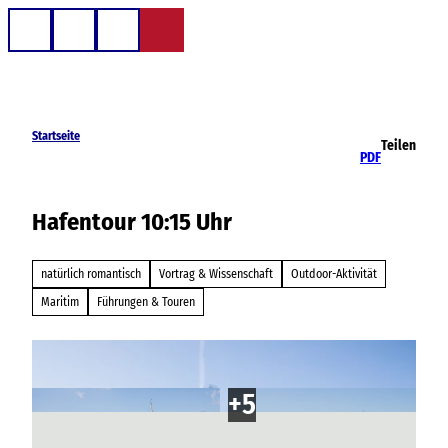
Z
u
Telefon
Suche
m
I
n
h
Startseite
Teilen
a
PDF
l
t
Hafentour 10:15 Uhr
natürlich romantisch
Vortrag & Wissenschaft
Outdoor-Aktivität
Maritim
Führungen & Touren