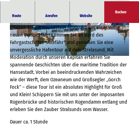
Buchen
Die Hansestadt Stralsund vom Wasser aus erleben
Route
Anrufen
Website
Erleben Sie die Hansestadt Stralsund aus einer völlig
© Weiße Flotte GmbH
© Weiße Flotte GmbH
neuen Perspektive! Kommen Sie an Bord des
Fahrgastschiffes "Altefähr" und genießen Sie eine
unvergessliche Hafentour auf dem Strelasund. Mit
Moderation durch unseren Kapitän erfahren Sie
© Weiße Flotte GmbH
spannende Geschichten über die maritime Tradition der
Hansestadt. Vorbei an beeindruckenden Wahrzeichen
wie der Werft, dem Ozeaneum und Großsegler „Gorch
Fock“ – diese Tour ist ein absolutes Highlight für Groß
und Klein! Schippern Sie mit uns unter der imposanten
Rügenbrücke und historischen Rügendamm entlang und
erleben Sie den Zauber Stralsunds vom Wasser.
Dauer ca. 1 Stunde