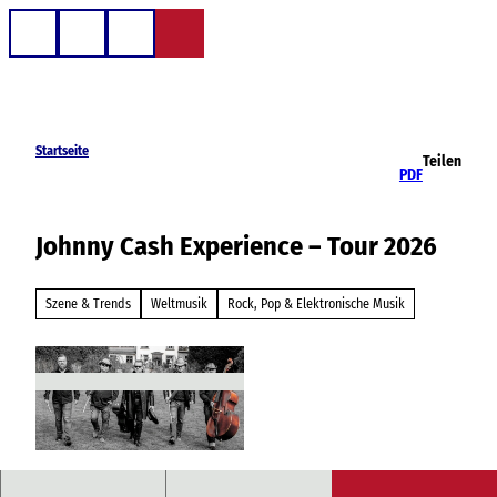
Z
u
Telefon
Suche
m
I
n
h
Startseite
Teilen
a
PDF
l
t
Johnny Cash Experience – Tour 2026
Szene & Trends
Weltmusik
Rock, Pop & Elektronische Musik
© JCE