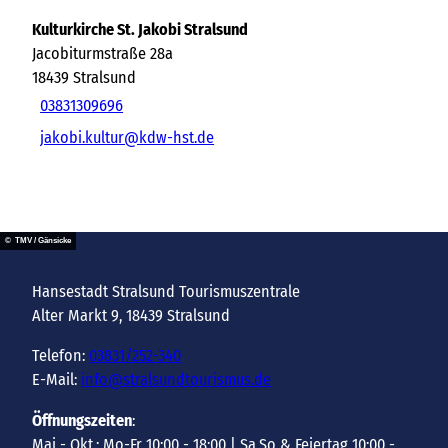
Kulturkirche St. Jakobi Stralsund
Jacobiturmstraße 28a
18439
Stralsund
03831309696
jakobi.kultur@kdw-hst.de
© TMV / Gänsicke
Hansestadt Stralsund Tourismuszentrale
Alter Markt 9, 18439 Stralsund
Telefon:
03831/252-340
E-Mail:
info@stralsundtourismus.de
Öffnungszeiten
:
Mai - Okt.: Mo-Fr 10:00 - 18:00 | Sa,So & Feiertag 10:00 -