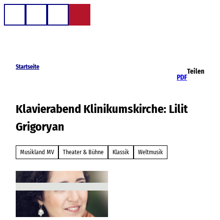
Z
u
Telefon
Suche
m
I
n
h
Startseite
Teilen
a
PDF
l
t
Klavierabend Klinikumskirche: Lilit
Grigoryan
Musikland MV
Theater & Bühne
Klassik
Weltmusik