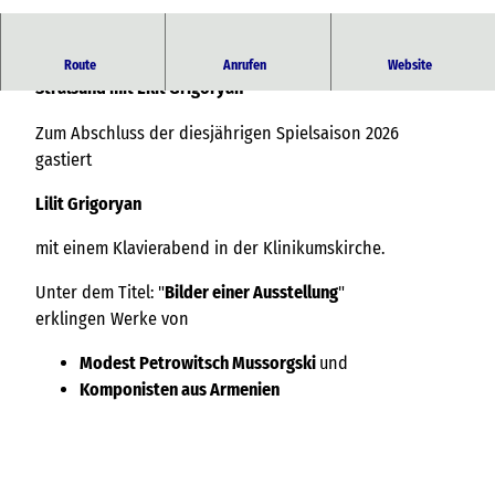
© Nikolaj Lund
Klavierabend am 18.12.2026 in der Klinikumskirche
Route
Anrufen
Website
Stralsund mit Lilit Grigoryan
Zum Abschluss der diesjährigen Spielsaison 2026
gastiert
Lilit Grigoryan
mit einem Klavierabend in der Klinikumskirche.
Unter dem Titel: "
Bilder einer Ausstellung
"
erklingen Werke von
Modest Petrowitsch Mussorgski
und
Komponisten aus Armenien