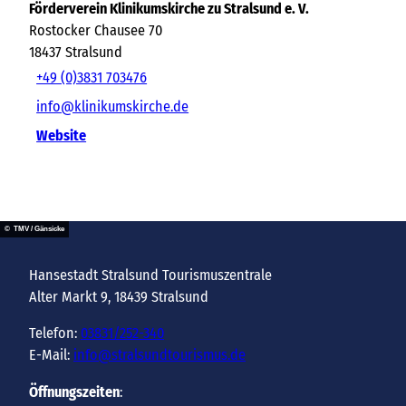
Förderverein Klinikumskirche zu Stralsund e. V.
Rostocker Chausee 70
18437
Stralsund
+49 (0)3831 703476
info@klinikumskirche.de
Website
© TMV / Gänsicke
Hansestadt Stralsund Tourismuszentrale
Alter Markt 9, 18439 Stralsund
Telefon:
03831/252-340
E-Mail:
info@stralsundtourismus.de
Öffnungszeiten
: