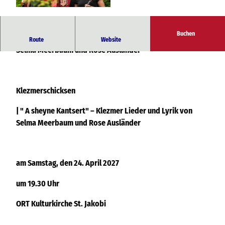
© Klezmerschicksen
Buchen
" A sheyne Kantsert" – Klezmer Lieder und Lyrik von
Route
Website
Selma Meerbaum und Rose Ausländer
Klezmerschicksen
| " A sheyne Kantsert" – Klezmer Lieder und Lyrik von
Selma Meerbaum und Rose Ausländer
am Samstag, den 24. April 2027
um 19.30 Uhr
ORT Kulturkirche St. Jakobi