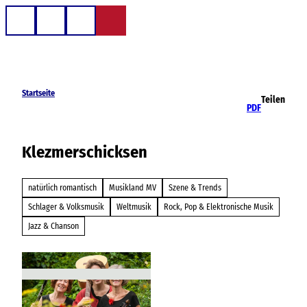
Z
u
Telefon
Suche
m
I
n
h
Startseite
Teilen
a
PDF
l
t
Klezmerschicksen
natürlich romantisch
Musikland MV
Szene & Trends
Schlager & Volksmusik
Weltmusik
Rock, Pop & Elektronische Musik
Jazz & Chanson