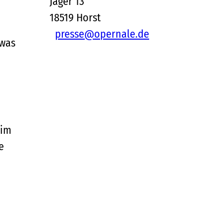
Jager 13
18519
Horst
presse@opernale.de
 was
 im
e