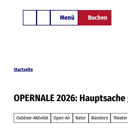
Z
Besondere Unterkünfte
u
Menü
Buchen
Telefon
Suche
m
I
n
h
a
l
Startseite
t
OPERNALE 2026: Hauptsache g
Outdoor-Aktivität
Open-Air
Natur
Wandern
Theater