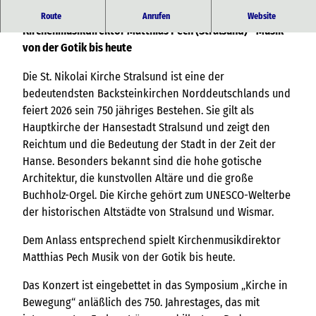
Orgelkonzert "750 Jahre St. Nikolai" mit
Route
Anrufen
Website
Kirchenmusikdirektor Matthias Pech (Stralsund) - Musik
von der Gotik bis heute
Die St. Nikolai Kirche Stralsund ist eine der
bedeutendsten Backsteinkirchen Norddeutschlands und
feiert 2026 sein 750 jähriges Bestehen. Sie gilt als
Hauptkirche der Hansestadt Stralsund und zeigt den
Reichtum und die Bedeutung der Stadt in der Zeit der
Hanse. Besonders bekannt sind die hohe gotische
Architektur, die kunstvollen Altäre und die große
Buchholz-Orgel. Die Kirche gehört zum UNESCO-Welterbe
der historischen Altstädte von Stralsund und Wismar.
Dem Anlass entsprechend spielt Kirchenmusikdirektor
Matthias Pech Musik von der Gotik bis heute.
Das Konzert ist eingebettet in das Symposium „Kirche in
Bewegung“ anläßlich des 750. Jahrestages, das mit