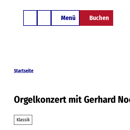
Z
Besondere Unterkünfte
u
Menü
Buchen
Telefon
Suche
m
I
n
h
a
l
Startseite
t
Orgelkonzert mit Gerhard No
Klassik