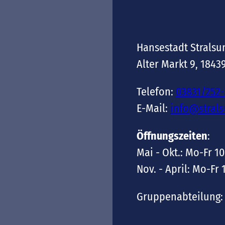
Hansestadt Stralsu
Alter Markt 9, 1843
Telefon:
03831/252
E-Mail:
info@stral
Öffnungszeiten
:
Mai - Okt.: Mo-Fr 10
Nov. - April: Mo-Fr 
Gruppenabteilung: 