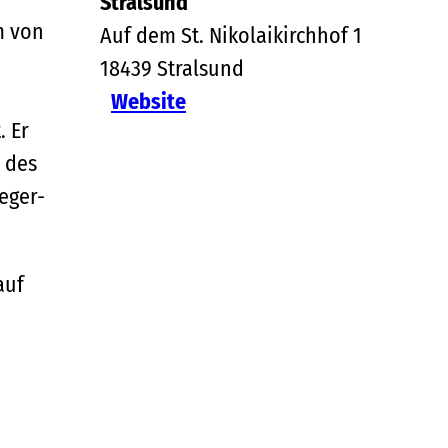
Stralsund
m von
Auf dem St. Nikolaikirchhof 1
18439
Stralsund
Website
. Er
e des
eger-
auf