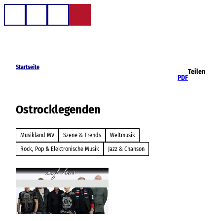
Z
u
Telefon
Suche
m
I
n
h
Startseite
Teilen
a
PDF
l
t
Ostrocklegenden
Musikland MV
Szene & Trends
Weltmusik
Rock, Pop & Elektronische Musik
Jazz & Chanson
© Ostrocklegenden