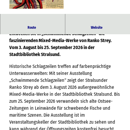
© Ranko Strey
Historische Ostsee-Zeitungen werden zur Leinwand:
Route
Website
Entdecken Sie in „Schwimmende Schlagzeilen“ die
faszinierenden Mixed-Media-Werke von Ranko Strey.
Vom 3. August bis 25. September 2026 in der
Stadtbibliothek Stralsund.
Historische Schlagzeilen treffen auf farbenprächtige
Unterwasserwelten: Mit seiner Ausstellung
„Schwimmende Schlagzeilen“ zeigt der Stralsunder
Ranko Strey ab dem 3. August 2026 außergewöhnliche
Mixed-Media-Werke in der Stadtbibliothek Stralsund. Bis
zum 25. September 2026 verwandeln sich alte Ostsee-
Zeitungen in Leinwände für schwebende Fische und
maritime Szenen. Die Ausstellung ist im
Veranstaltungskeller der Stadtbibliothek zu sehen und
kann während der Öffnungszeiten kostenfrei besucht