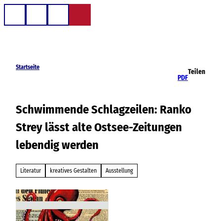
Z
u
Telefon
Suche
m
I
n
h
Startseite
Teilen
a
PDF
l
t
Schwimmende Schlagzeilen: Ranko
Strey lässt alte Ostsee-Zeitungen
lebendig werden
Literatur
kreatives Gestalten
Ausstellung