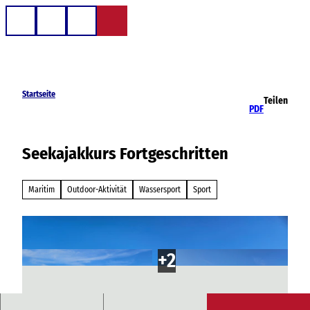
Z
u
Telefon
Suche
m
I
n
h
Startseite
Teilen
a
PDF
l
t
Seekajakkurs Fortgeschritten
Maritim
Outdoor-Aktivität
Wassersport
Sport