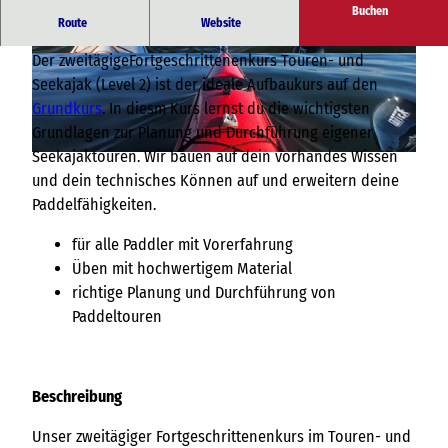
Buchen
In 2 Tagen die eigenen Paddelfähigkeiten verbessern.
Route
Website
Der zweitägige
Fortgeschrittenenkurs Touren- und
© Kredl |
CC-BY-NC
© Kredl |
CC-BY-NC
Seekajak (Level 2) ist der ideale Aufbaukurs auf den
Grundkurs
. In diesm Kurs lernst du die wichtigsten
Grundlagen zur Planung und Durchführung eigener
Seekajaktouren. Wir bauen auf dein vorhandes Wissen
© Kredl |
CC-BY-NC-ND
und dein technisches Können auf und erweitern deine
Paddelfähigkeiten.
für alle Paddler mit Vorerfahrung
Üben mit hochwertigem Material
richtige Planung und Durchführung von
Paddeltouren
Beschreibung
Unser zweitägiger Fortgeschrittenenkurs im Touren- und