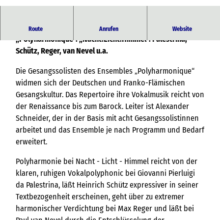
© MP
Die Stellwagen-Orgeltage zu Gast : Vokalensemble
Route
Anrufen
Website
„Polyharmonique“. „Nacht.Licht.Himmel“. Palestrina,
Schütz, Reger, van Nevel u.a.
Die Gesangssolisten des Ensembles „Polyharmonique“
widmen sich der Deutschen und Franko-Flämischen
Gesangskultur. Das Repertoire ihre Vokalmusik reicht von
der Renaissance bis zum Barock. Leiter ist Alexander
Schneider, der in der Basis mit acht Gesangssolistinnen
arbeitet und das Ensemble je nach Programm und Bedarf
erweitert.
Polyharmonie bei Nacht - Licht - Himmel reicht von der
klaren, ruhigen Vokalpolyphonic bei Giovanni Pierluigi
da Palestrina, läßt Heinrich Schütz expressiver in seiner
Textbezogenheit erscheinen, geht über zu extremer
harmonischer Verdichtung bei Max Reger und läßt bei