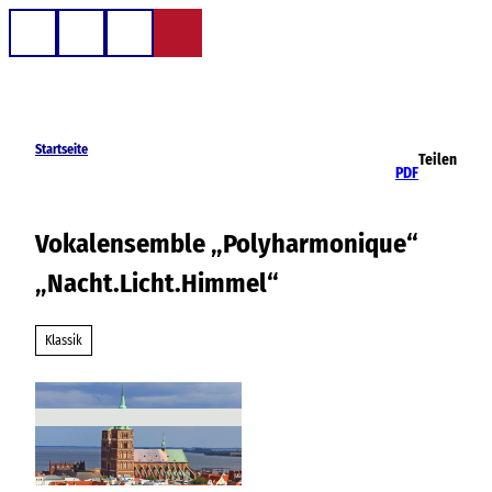
Z
u
Telefon
Suche
m
I
n
h
Startseite
Teilen
a
PDF
l
t
Vokalensemble „Polyharmonique“
„Nacht.Licht.Himmel“
Klassik