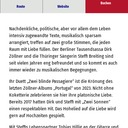
Buchen
Tiefgang im luftigen Gewand
Route
Website
Nachdenkliche, politische, aber vor allem dem Leben
intensiv zugewandte Texte, musikalisch sparsam
arrangiert, treffen auf zwei große Stimmen, die jeden
Raum mit Liebe füllen. Der Berliner Tausendsassa Dirk
Zöllner und die Thüringer Sängerin Steffi Breiting sind
seit vielen Jahren eng befreundet und so kommt es auch
immer wieder zu musikalischen Begegnungen.
Ihr Duett „Zwei blinde Passagiere“ ist die Krönung des
letzten Zöllner-Albums „Portugal“ von 2023. Nicht ohne
Koketterie zelebrieren sie hier ihre platonische Liebe.
Bereits 2017 hatten Dirk und Steffi mit „Zwei Sonnen“
einen respektablen Hit. Das Hohelied auf die Liebe wird
gern auf Hochzeiten gespielt.
Mit Steffis Lebenspartner Tobias Hillig an der Gitarre und