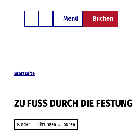
Z
Besondere Unterkünfte
u
Menü
Buchen
Telefon
Suche
m
I
n
h
a
l
Startseite
t
ZU FUSS DURCH DIE FESTUNG
Kinder
Führungen & Touren