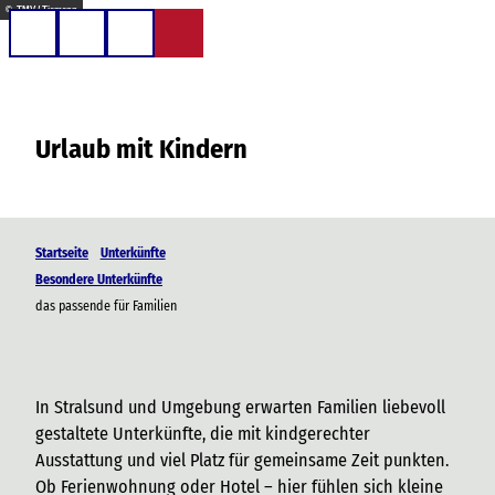
Z
© TMV / Tiemann
u
Telefon
Suche
m
I
n
Urlaub mit Kindern
h
a
l
t
Startseite
Unterkünfte
Besondere Unterkünfte
das passende für Familien
In Stralsund und Umgebung erwarten Familien liebevoll
gestaltete Unterkünfte, die mit kindgerechter
Ausstattung und viel Platz für gemeinsame Zeit punkten.
Ob Ferienwohnung oder Hotel – hier fühlen sich kleine