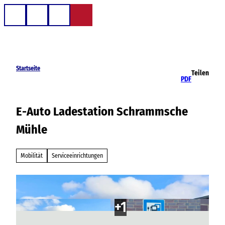
Z
u
Telefon
Suche
m
I
n
h
Startseite
Teilen
a
PDF
l
t
E-Auto Ladestation Schrammsche
Mühle
Mobilität
Serviceeinrichtungen