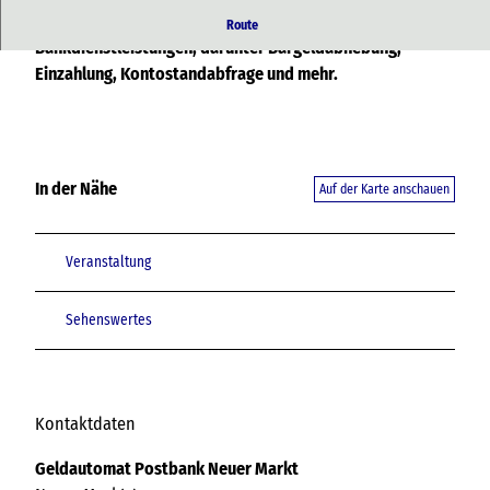
Dieser Geldautomat bietet eine Vielzahl von
Route
Bankdienstleistungen, darunter Bargeldabhebung,
Einzahlung, Kontostandabfrage und mehr.
In der Nähe
Auf der Karte anschauen
Veranstaltung
Sehenswertes
Kontaktdaten
Geldautomat Postbank Neuer Markt