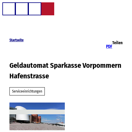
Z
u
Telefon
Suche
m
I
n
h
Startseite
Teilen
a
PDF
l
t
Geldautomat Sparkasse Vorpommern
Hafenstrasse
Serviceeinrichtungen