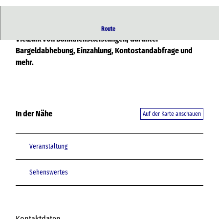
© TZ HST
Direkt im OZEANEUM. Dieser Geldautomat bietet eine
Route
Vielzahl von Bankdienstleistungen, darunter
Bargeldabhebung, Einzahlung, Kontostandabfrage und
mehr.
In der Nähe
Auf der Karte anschauen
Veranstaltung
Sehenswertes
Kontaktdaten