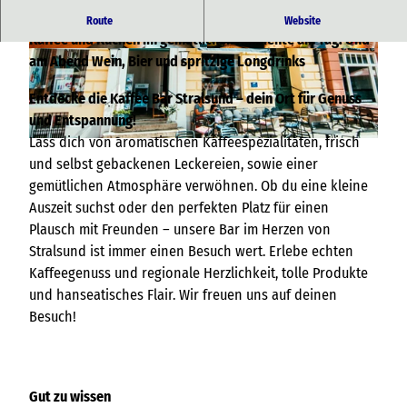
Gesunde, frische Sandwiches und Belegtes, sowie leckerer
Route
Website
Kaffee und Kuchen im gemütlichen Ambiente am Tag. Und
© marcusfriedrich.media |
CC-BY-NC-ND
© marcusfriedrich.media |
CC-BY-NC-ND
am Abend Wein, Bier und spritzige Longdrinks
Entdecke die Kaffee Bar Stralsund – dein Ort für Genuss
und Entspannung!
Lass dich von aromatischen Kaffeespezialitäten, frisch
© marcusfriedrich.media |
CC-BY-NC-ND
und selbst gebackenen Leckereien, sowie einer
gemütlichen Atmosphäre verwöhnen. Ob du eine kleine
Auszeit suchst oder den perfekten Platz für einen
Plausch mit Freunden – unsere Bar im Herzen von
Stralsund ist immer einen Besuch wert. Erlebe echten
Kaffeegenuss und regionale Herzlichkeit, tolle Produkte
und hanseatisches Flair. Wir freuen uns auf deinen
Besuch!
Gut zu wissen