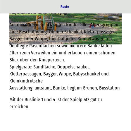
Spielplatz mit Ausblick auf der Knieperteich. Von uns
Route
empfohlen für Kinder ab 1 Jahr.
© TZ HST |
CC-BY-SA
© TZ HST |
CC-BY-SA
Auf diesem Spielplatz finden Kinder aller Altersgruppen
eine Beschäftigung. Ob nun Schaukel, Kletterpassagen,
Bagger oder Wippe, hier hat jedes Kind etwas zu tun.
Gepflegte Rasenflächen sowie mehrere Bänke laden
© TZ HST |
CC-BY-SA
Eltern zum Verweilen ein und erlauben einen schönen
Blick über den Knieperteich.
Spielgeräte: Sandfläche, Doppelschaukel,
Kletterpassagen, Bagger, Wippe, Babyschaukel und
Kleinkindrutsche
Ausstattung: umzäunt, Bänke, liegt im Grünen, Busstation
Mit der Buslinie 1 und 4 ist der Spielplatz gut zu
erreichen.