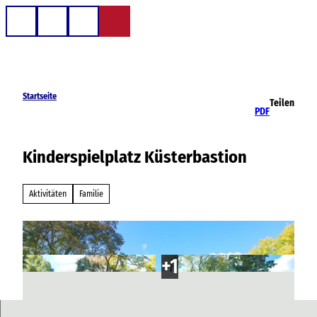
Z
u
Telefon
Suche
m
I
n
h
Startseite
Teilen
a
PDF
l
t
Kinderspielplatz Küsterbastion
Aktivitäten
Familie