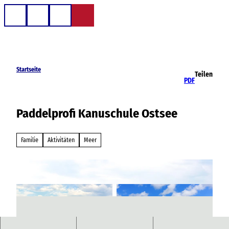
Z
u
Telefon
Suche
m
I
n
h
Startseite
Teilen
a
PDF
l
t
Paddelprofi Kanuschule Ostsee
Familie
Aktivitäten
Meer