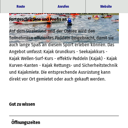
Kanukursanbieter und Kajakverleih in Stralsund. Die
Route
Anrufen
Website
Kanuschule bietet verschiedene Kurse für Einsteiger,
© paddelprofi.com / Kredl |
CC-BY-NC-SA
© paddelprofi.com / Kredl |
CC-BY-NC-SA
Fortgeschrittene und Profis an.
Auf dem Strelasund und der Ostsee wird den
Teilnehmern effizientes Paddeln beigebracht, damit sie
auch lange Spaß an diesem Sport erleben können. Das
© paddelprofi.com / Kredl |
CC-BY-NC-SA
Angebot umfasst: Kajak Grundkurs - Seekajakkurs -
Kajak Wellen-Surf-Kurs - effektiv Paddeln (Kajak) - Kajak
Kurven-Kanten - Kajak Rettungs- und Sicherheitstechnik
und Kajakmiete. Die entsprechende Ausrüstung kann
direkt vor Ort gemietet oder auch gekauft werden.
Gut zu wissen
Öffnungszeiten