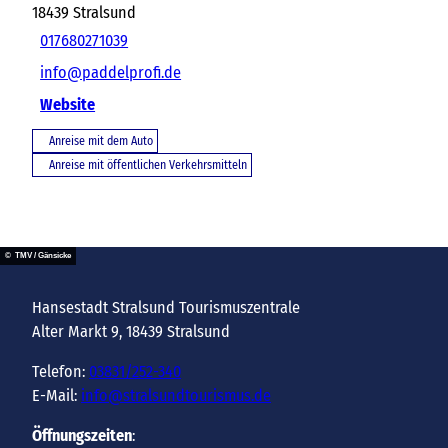
18439
Stralsund
017680271039
info@paddelprofi.de
Website
Anreise mit dem Auto
Anreise mit öffentlichen Verkehrsmitteln
© TMV / Gänsicke
Hansestadt Stralsund Tourismuszentrale
Alter Markt 9, 18439 Stralsund
Telefon:
03831/252-340
E-Mail:
info@stralsundtourismus.de
Öffnungszeiten
: