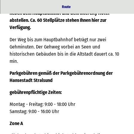
In der Bahnhofstraße können Sie ihr Fahrzeug direkt
Route
neben dem Hauptbahnhof und dem InterCity Hotel
abstellen. Ca. 60 Stellplätze stehen Ihnen hier zur
Verfügung.
Der Weg bis zum Hauptbahnhof beträgt nur zwei
Gehminuten. Der Gehweg vorbei an Seen und
historischen Gebäuden bis in die Altstadt dauert ca. 10
min.
Parkgebühren gemäß der Parkgebührenordnung der
Hansestadt Stralsund
gebührenpflichtige Zeiten:
Montag - Freitag: 9:00 - 18:00 Uhr
Samstag: 9:00 - 16:00 Uhr
Zone A