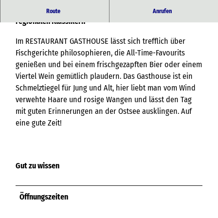
Ein lässiges Gasthouse mit vielen Lieblingsgerichten und
Route
Anrufen
regionalen Klassikern
Im RESTAURANT GASTHOUSE lässt sich trefflich über
Fischgerichte philosophieren, die All-Time-Favourits
genießen und bei einem frischgezapften Bier oder einem
Viertel Wein gemütlich plaudern. Das Gasthouse ist ein
Schmelztiegel für Jung und Alt, hier liebt man vom Wind
verwehte Haare und rosige Wangen und lässt den Tag
mit guten Erinnerungen an der Ostsee ausklingen. Auf
eine gute Zeit!
Gut zu wissen
Öffnungszeiten