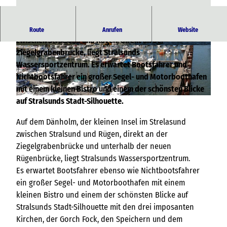
Auf dem Dänholm, der kleinen Insel im Strelasund
Route
Anrufen
Website
zwischen Stralsund und Rügen, direkt an der
© Lutz Lampe, Stralsund
© Lutz Lampe, Stralsund
Ziegelgrabenbrücke, liegt Stralsunds
Wassersportzentrum. Es erwartet Bootsfahrer und
Nichtbootsfahrer ein großer Segel- und Motorboothafen
mit einem kleinen Bistro und einem der schönsten Blicke
auf Stralsunds Stadt-Silhouette.
© Manfred Hanke, Vorstandsmitglied WSZ
Auf dem Dänholm, der kleinen Insel im Strelasund
zwischen Stralsund und Rügen, direkt an der
Ziegelgrabenbrücke und unterhalb der neuen
Rügenbrücke, liegt Stralsunds Wassersportzentrum.
Es erwartet Bootsfahrer ebenso wie Nichtbootsfahrer
ein großer Segel- und Motorboothafen mit einem
kleinen Bistro und einem der schönsten Blicke auf
Stralsunds Stadt-Silhouette mit den drei imposanten
Kirchen, der Gorch Fock, den Speichern und dem