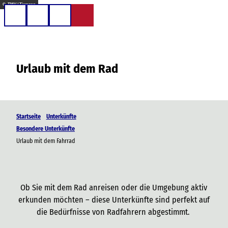
Z
© TMV / Tiemann
u
Telefon
Suche
m
I
n
Urlaub mit dem Rad
h
a
l
t
Startseite
Unterkünfte
Besondere Unterkünfte
Urlaub mit dem Fahrrad
Ob Sie mit dem Rad anreisen oder die Umgebung aktiv
erkunden möchten – diese Unterkünfte sind perfekt auf
die Bedürfnisse von Radfahrern abgestimmt.