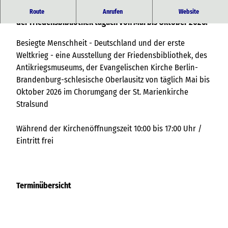
-Deutschland und der erste Weltkrieg- eine Ausstellung
Route
Anrufen
Website
der Friedensbibliothek täglich von Mai bis Oktober 2026.
Besiegte Menschheit - Deutschland und der erste
Weltkrieg - eine Ausstellung der Friedensbibliothek, des
Antikriegsmuseums, der Evangelischen Kirche Berlin-
Brandenburg-schlesische Oberlausitz von täglich Mai bis
Oktober 2026 im Chorumgang der St. Marienkirche
Stralsund
Während der Kirchenöffnungszeit 10:00 bis 17:00 Uhr /
Eintritt frei
Terminübersicht