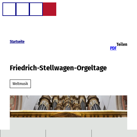
Z
u
Telefon
Suche
m
I
n
h
Startseite
Teilen
a
PDF
l
t
Friedrich-Stellwagen-Orgeltage
Weltmusik