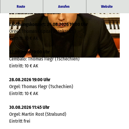
Konzerte in der Woche vom 26.08. bis 30.08.2026 in der
Route
Anrufen
Website
St. Marienkirche Stralsund.
Eröffnungskonzert: 26.08.2026 19:00 Uhr
Orgel: Thomas Ospital (Frankreich)
Eintritt: 10 € AK
© Ev. KG St. Marien Stralsund
27.08.2026 19:00 Uhr
Cembalo: Thomas Flegr (Tschechien)
© Thomas Ospital
Eintritt: 10 € AK
28.08.2026 19:00 Uhr
Orgel: Thomas Flegr (Tschechien)
Eintritt: 10 € AK
30.08.2026 11:45 Uhr
Orgel: Martin Rost (Stralsund)
Eintritt frei