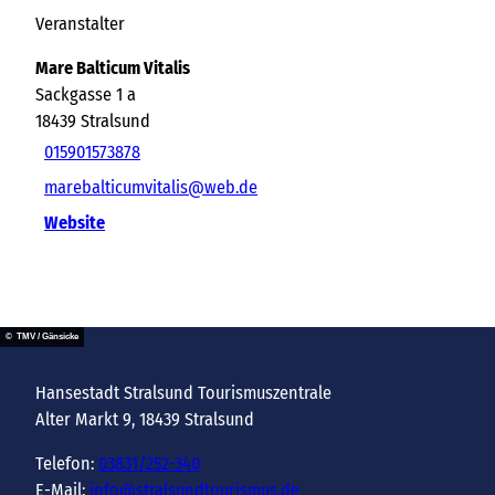
Veranstalter
Mare Balticum Vitalis
Sackgasse 1 a
18439
Stralsund
015901573878
marebalticumvitalis@web.de
Website
© TMV / Gänsicke
Hansestadt Stralsund Tourismuszentrale
Alter Markt 9, 18439 Stralsund
Telefon:
03831/252-340
E-Mail:
info@stralsundtourismus.de