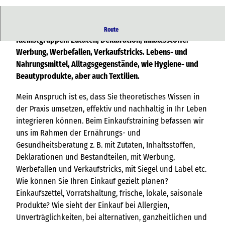
© Mare Balticum Vitalis, Inh. Janine Hahn
Einkaufstraining - individuell, sehr praxisnah und in
Route
Kleinstgruppen. Zutaten, Deklaration, Inhaltsstoffe.
Werbung, Werbefallen, Verkaufstricks. Lebens- und
Nahrungsmittel, Alltagsgegenstände, wie Hygiene- und
Beautyprodukte, aber auch Textilien.
Mein Anspruch ist es, dass Sie theoretisches Wissen in
der Praxis umsetzen, effektiv und nachhaltig in Ihr Leben
integrieren können. Beim Einkaufstraining befassen wir
uns im Rahmen der Ernährungs- und
Gesundheitsberatung z. B. mit Zutaten, Inhaltsstoffen,
Deklarationen und Bestandteilen, mit Werbung,
Werbefallen und Verkaufstricks, mit Siegel und Label etc.
Wie können Sie Ihren Einkauf gezielt planen?
Einkaufszettel, Vorratshaltung, frische, lokale, saisonale
Produkte? Wie sieht der Einkauf bei Allergien,
Unverträglichkeiten, bei alternativen, ganzheitlichen und