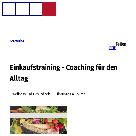
Z
u
Telefon
Suche
m
I
n
h
Startseite
Teilen
a
PDF
l
t
Einkaufstraining - Coaching für den
Alltag
Wellness und Gesundheit
Führungen & Touren