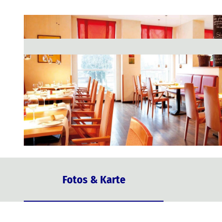
© TZ HST |
CC-BY-NC-SA
Fotos & Karte