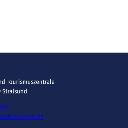
nd Tourismuszentrale
9 Stralsund
-340
sundtourismus.de