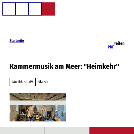
Z
u
Telefon
Suche
m
I
n
h
Startseite
Teilen
a
PDF
l
t
Kammermusik am Meer: "Heimkehr"
Musikland MV
Klassik
© Freundeskreis Kirche zu Landow e.V.