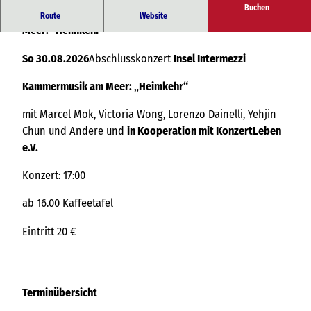
Buchen
Abschlusskonzert Insel Intermezzi - Kammermusik am
Route
Website
Meer: "Heimkehr"
So 30.08.2026
Abschlusskonzert
Insel Intermezzi
Kammermusik am Meer: „Heimkehr“
mit Marcel Mok, Victoria Wong, Lorenzo Dainelli, Yehjin
Chun und Andere und
in Kooperation mit KonzertLeben
e.V.
Konzert: 17:00
ab 16.00 Kaffeetafel
Eintritt 20 €
Terminübersicht